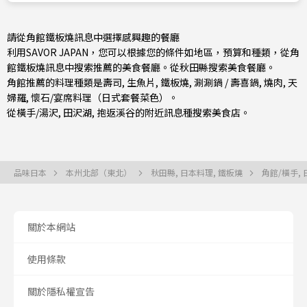
請從角館鐵板燒訊息中選擇感興趣的餐廳
利用SAVOR JAPAN，您可以根據您的條件如地區，預算和種類，從角
館鐵板燒訊息中搜索推薦的美食餐廳。從
秋田縣
搜索美食餐廳。
角館推薦的料理種類是
壽司
,
生魚片
,
鐵板燒
,
涮涮鍋 / 壽喜鍋
,
燒肉
,
天
婦羅
,
懷石/宴席料理（日式套餐菜色）
。
從
橫手/湯沢
, 田沢湖, 抱返溪谷的附近訊息種搜索美食店。
品味日本
本州北部（東北）
秋田縣, 日本料理, 鐵板燒
角館/橫手,
關於本網站
使用條款
關於隱私權宣告