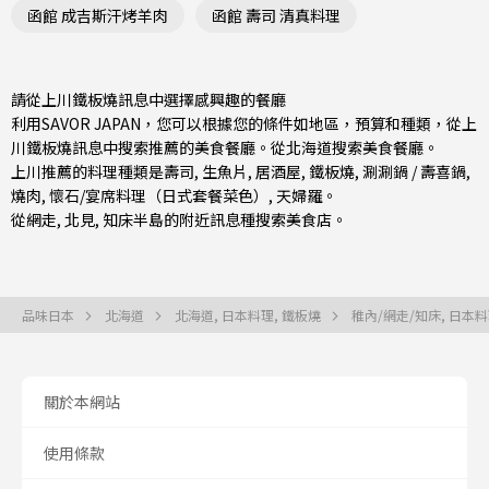
函館 成吉斯汗烤羊肉
函館 壽司 清真料理
請從上川鐵板燒訊息中選擇感興趣的餐廳
利用SAVOR JAPAN，您可以根據您的條件如地區，預算和種類，從上
川鐵板燒訊息中搜索推薦的美食餐廳。從
北海道
搜索美食餐廳。
上川推薦的料理種類是
壽司
,
生魚片
,
居酒屋
,
鐵板燒
,
涮涮鍋 / 壽喜鍋
,
燒肉
,
懷石/宴席料理（日式套餐菜色）
,
天婦羅
。
從
網走
,
北見
, 知床半島的附近訊息種搜索美食店。
品味日本
北海道
北海道, 日本料理, 鐵板燒
稚內/網走/知床, 日本料
關於本網站
使用條款