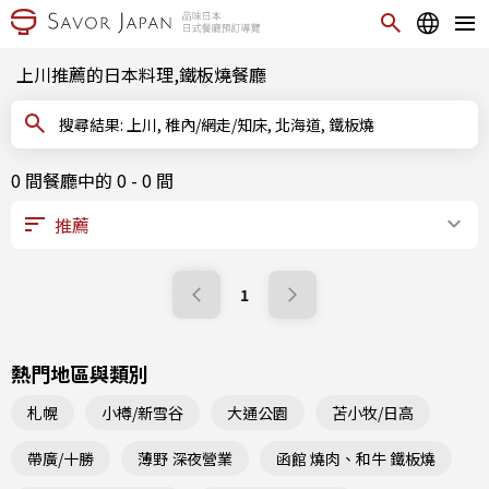
上川推薦的日本料理,鐵板燒餐廳
搜尋結果: 上川, 稚內/網走/知床, 北海道, 鐵板燒
0 間餐廳中的 0 - 0 間
1
熱門地區與類別
札幌
小樽/新雪谷
大通公園
苫小牧/日高
帶廣/十勝
薄野 深夜營業
函館 燒肉、和牛 鐵板燒