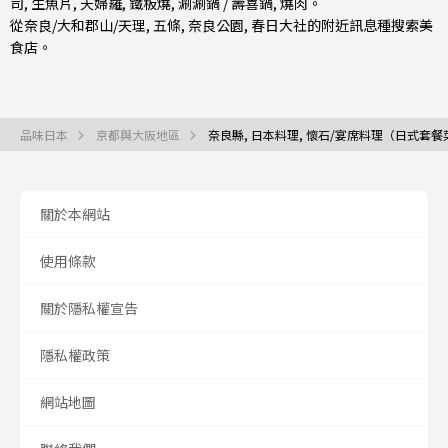
司
,
生魚片
,
天婦羅
,
鐵板燒
,
涮涮鍋 / 壽喜鍋
,
燒肉
。
從
奈良/大和郡山/天理
,
五條
, 奈良公園, 春日大社的附近訊息種搜索美
食店。
品味日本
京都與大阪地區
奈良縣, 日本料理, 懷石/宴席料理（日式套餐
關於本網站
使用條款
關於隱私權宣告
隱私權政策
網站地圖