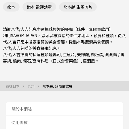
熊本
熊本 歡迎幼童
熊本縣 生馬肉片
請從八代/人吉訊息中選擇感興趣的餐廳（條件：無限量飲用）
利用SAVOR JAPAN，您可以根據您的條件如地區，預算和種類，從八
代/人吉訊息中搜索推薦的美食餐廳。從
熊本縣
搜索美食餐廳。
八代/人吉包括的美食餐廳訊息。
八代/人吉推薦的料理種類是
壽司
,
生魚片
,
天婦羅
,
鐵板燒
,
涮涮鍋 / 壽
喜鍋
,
燒肉
,
懷石/宴席料理（日式套餐菜色）
,
居酒屋
。
品味日本
九州
熊本縣, 無限量飲用
關於本網站
使用條款