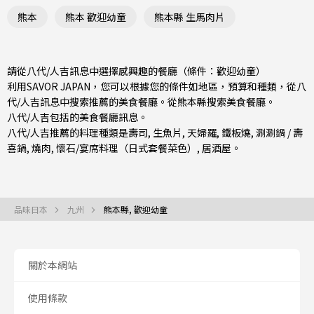
熊本
熊本 歡迎幼童
熊本縣 生馬肉片
請從八代/人吉訊息中選擇感興趣的餐廳（條件：歡迎幼童）
利用SAVOR JAPAN，您可以根據您的條件如地區，預算和種類，從八
代/人吉訊息中搜索推薦的美食餐廳。從
熊本縣
搜索美食餐廳。
八代/人吉包括的美食餐廳訊息。
八代/人吉推薦的料理種類是
壽司
,
生魚片
,
天婦羅
,
鐵板燒
,
涮涮鍋 / 壽
喜鍋
,
燒肉
,
懷石/宴席料理（日式套餐菜色）
,
居酒屋
。
品味日本
九州
熊本縣, 歡迎幼童
關於本網站
使用條款