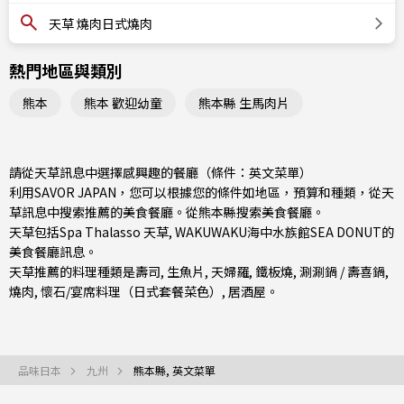
天草 燒肉日式燒肉
熱門地區與類別
熊本
熊本 歡迎幼童
熊本縣 生馬肉片
請從天草訊息中選擇感興趣的餐廳（條件：英文菜單）
利用SAVOR JAPAN，您可以根據您的條件如地區，預算和種類，從天
草訊息中搜索推薦的美食餐廳。從
熊本縣
搜索美食餐廳。
天草包括Spa Thalasso 天草, WAKUWAKU海中水族館SEA DONUT的
美食餐廳訊息。
天草推薦的料理種類是
壽司
,
生魚片
,
天婦羅
,
鐵板燒
,
涮涮鍋 / 壽喜鍋
,
燒肉
,
懷石/宴席料理（日式套餐菜色）
,
居酒屋
。
品味日本
九州
熊本縣, 英文菜單