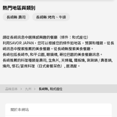
熱門地區與類別
長崎縣 壽司
長崎縣 烤肉、牛排
請從長崎訊息中選擇感興趣的餐廳（條件：和式座位）
利用SAVOR JAPAN，您可以根據您的條件如地區，預算和種類，從長
崎訊息中搜索推薦的美食餐廳。從
長崎縣
搜索美食餐廳。
長崎包括
長崎市
, 和平公園, 眼鏡橋, 哥拉巴園的美食餐廳訊息。
長崎推薦的料理種類是
壽司
,
生魚片
,
天婦羅
,
鐵板燒
,
涮涮鍋 / 壽喜鍋
,
燒肉
,
懷石/宴席料理（日式套餐菜色）
,
居酒屋
。
品味日本
九州
長崎縣, 和式座位
關於本網站