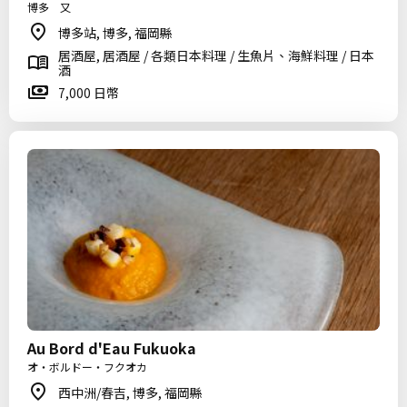
博多 又
博多站, 博多, 福岡縣
居酒屋, 居酒屋 / 各類日本料理 / 生魚片、海鮮料理 / 日本
酒
7,000 日幣
Au Bord d'Eau Fukuoka
オ・ボルドー・フクオカ
西中洲/春吉, 博多, 福岡縣