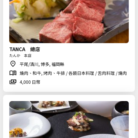
TANCA 總店
たんか 本店
平尾/清川, 博多, 福岡縣
燒肉、和牛, 烤肉、牛排 / 各類日本料理 / 舌肉料理 / 燒肉
4,000 日幣