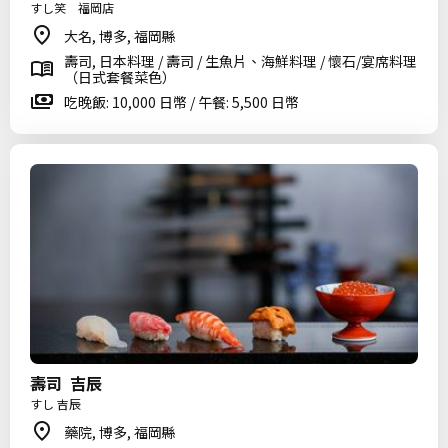
すし笑 福岡店
大名, 博多, 福岡縣
壽司, 日本料理 / 壽司 / 生魚片、海鮮料理 / 懷石/宴席料理
（日式套餐菜色）
吃晚飯: 10,000 日幣 / 午餐: 5,500 日幣
壽司 吉辰
すし 吉辰
藥院, 博多, 福岡縣