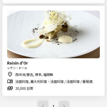
Raisin d'Or
レザン・ドール
西中洲/春吉, 博多, 福岡縣
法國料理, 義大利料理、法國料理 / 法國料理 / 葡萄酒
20,000 日幣
1