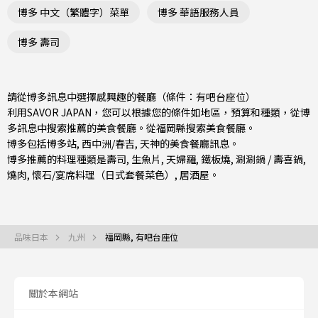
博多 中文（繁體字）菜單
博多 華語服務人員
博多 壽司
請從博多訊息中選擇感興趣的餐廳（條件：有吧台座位）
利用SAVOR JAPAN，您可以根據您的條件如地區，預算和種類，從博
多訊息中搜索推薦的美食餐廳。從
福岡縣
搜索美食餐廳。
博多包括
博多站
,
西中洲/春吉
,
天神
的美食餐廳訊息。
博多推薦的料理種類是
壽司
,
生魚片
,
天婦羅
,
鐵板燒
,
涮涮鍋 / 壽喜鍋
,
燒肉
,
懷石/宴席料理（日式套餐菜色）
,
居酒屋
。
品味日本
九州
福岡縣, 有吧台座位
關於本網站