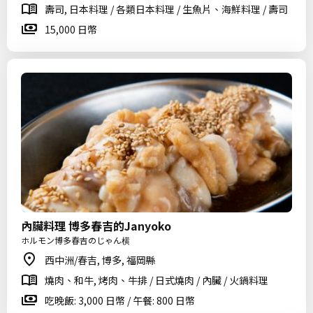
壽司, 日本料理 / 各類日本料理 / 生魚片、海鮮料理 / 壽司
15,000 日幣
內臟料理 博多春吉的Janyoko
ホルモン博多春吉のじゃん横
西中洲/春吉, 博多, 福岡縣
燒肉、和牛, 烤肉、牛排 / 日式燒肉 / 內臟 / 火鍋料理
吃晚飯: 3,000 日幣 / 午餐: 800 日幣