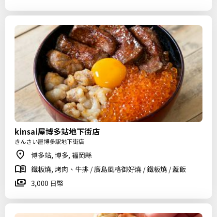
kinsai屋博多站地下街店
きんさい屋博多駅地下街店
博多站, 博多, 福岡縣
鐵板燒, 烤肉、牛排 / 廣島風格御好燒 / 鐵板燒 / 蓋飯
3,000 日幣