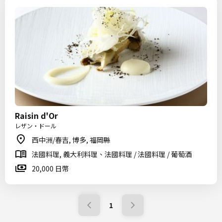
Raisin d'Or
レザン・ドール
西中洲/春吉, 博多, 福岡縣
法國料理, 義大利料理、法國料理 / 法國料理 / 葡萄酒
20,000 日幣
1