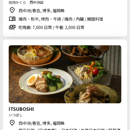
焼肉かくら 西中洲店
西中洲/春吉, 博多, 福岡縣
燒肉、和牛, 烤肉、牛排 / 燒肉 / 內臟 / 韓國料理
吃晚飯: 7,000 日幣 / 午餐: 2,000 日幣
ITSUBOSHI
いつぼし
西中洲/春吉, 博多, 福岡縣