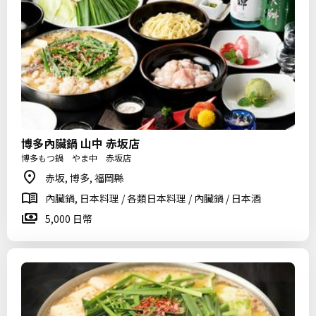
博多內臟鍋 山中 赤坂店
博多もつ鍋 やま中 赤坂店
赤坂, 博多, 福岡縣
內臟鍋, 日本料理 / 各類日本料理 / 內臟鍋 / 日本酒
5,000 日幣