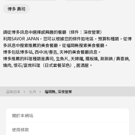
博多 壽司
請從博多訊息中選擇感興趣的餐廳（條件：深夜營業）
利用SAVOR JAPAN，您可以根據您的條件如地區，預算和種類，從博
多訊息中搜索推薦的美食餐廳。從
福岡縣
搜索美食餐廳。
博多包括
博多站
,
西中洲/春吉
,
天神
的美食餐廳訊息。
博多推薦的料理種類是
壽司
,
生魚片
,
天婦羅
,
鐵板燒
,
涮涮鍋 / 壽喜鍋
,
燒肉
,
懷石/宴席料理（日式套餐菜色）
,
居酒屋
。
品味日本
九州
福岡縣, 深夜營業
關於本網站
使用條款