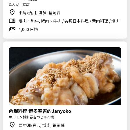
たんか 本店
平尾/清川, 博多, 福岡縣
燒肉、和牛, 烤肉、牛排 / 各類日本料理 / 舌肉料理 / 燒肉
4,000 日幣
內臟料理 博多春吉的Janyoko
ホルモン博多春吉のじゃん横
西中洲/春吉, 博多, 福岡縣