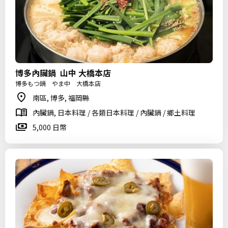
博多內臟鍋 山中 大橋本店
博多もつ鍋 やま中 大橋本店
南區, 博多, 福岡縣
內臟鍋, 日本料理 / 各類日本料理 / 內臟鍋 / 鄉土料理
5,000 日幣