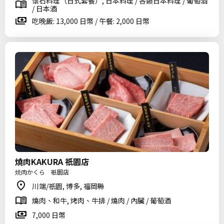
懷石料理（日式套餐）, 日本料理 / 各類日本料理 / 葡萄酒
/ 日本酒
吃晚飯: 13,000 日幣 / 午餐: 2,000 日幣
燒肉KAKURA 祇園店
焼肉かくら 祇園店
川端/祇園, 博多, 福岡縣
燒肉、和牛, 烤肉、牛排 / 燒肉 / 內臟 / 葡萄酒
7,000 日幣