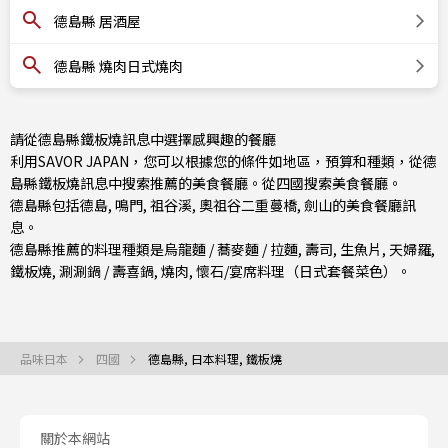
德島縣 居酒屋
德島縣 燒肉日式燒肉
請從德島縣鐵板燒訊息中選擇感興趣的餐廳
利用SAVOR JAPAN，您可以根據您的條件如地區，預算和種類，從德
島縣鐵板燒訊息中搜索推薦的美食餐廳。從
四國
搜索美食餐廳。
德島縣包括
德島
,
鳴門
, 祖谷溪, 奧祖谷二重蔓橋, 劍山的美食餐廳訊
息。
德島縣推薦的料理種類是
烏龍麵 / 蕎麥麵 / 拉麵
,
壽司
,
生魚片
,
天婦羅
,
鐵板燒
,
涮涮鍋 / 壽喜鍋
,
燒肉
,
懷石/宴席料理（日式套餐菜色）
。
品味日本
四國
德島縣, 日本料理, 鐵板燒
關於本網站