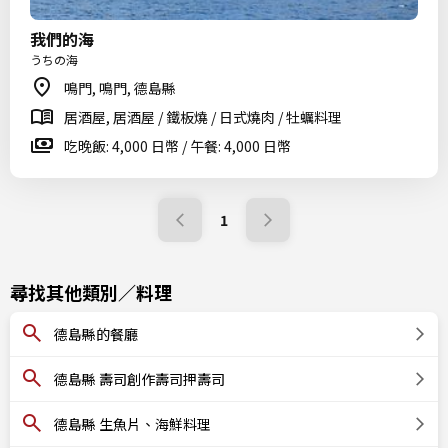
我們的海
うちの海
鳴門, 鳴門, 德島縣
居酒屋, 居酒屋 / 鐵板燒 / 日式燒肉 / 牡蠣料理
吃晚飯: 4,000 日幣 / 午餐: 4,000 日幣
1
尋找其他類別／料理
德島縣的餐廳
德島縣 壽司創作壽司押壽司
德島縣 生魚片、海鮮料理