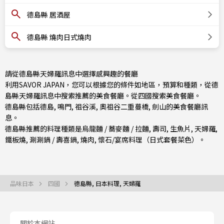
德島縣 居酒屋
德島縣 燒肉日式燒肉
請從德島縣天婦羅訊息中選擇感興趣的餐廳
利用SAVOR JAPAN，您可以根據您的條件如地區，預算和種類，從德
島縣天婦羅訊息中搜索推薦的美食餐廳。從
四國
搜索美食餐廳。
德島縣包括
德島
,
鳴門
, 祖谷溪, 奧祖谷二重蔓橋, 劍山的美食餐廳訊
息。
德島縣推薦的料理種類是
烏龍麵 / 蕎麥麵 / 拉麵
,
壽司
,
生魚片
,
天婦羅
,
鐵板燒
,
涮涮鍋 / 壽喜鍋
,
燒肉
,
懷石/宴席料理（日式套餐菜色）
。
品味日本
四國
德島縣, 日本料理, 天婦羅
關於本網站