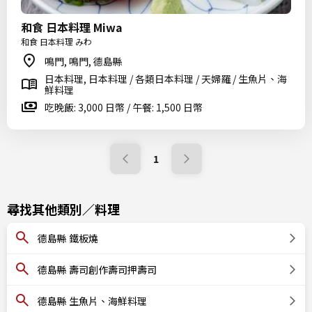
和食 日本料理 Miwa
和食 日本料理 みわ
鳴門, 鳴門, 德島縣
日本料理, 日本料理 / 各類日本料理 / 天婦羅 / 生魚片、海
鮮料理
吃晚飯: 3,000 日幣 / 午餐: 1,500 日幣
1
尋找其他類別／料理
德島縣 鐵板燒
德島縣 壽司創作壽司押壽司
德島縣 生魚片、海鮮料理