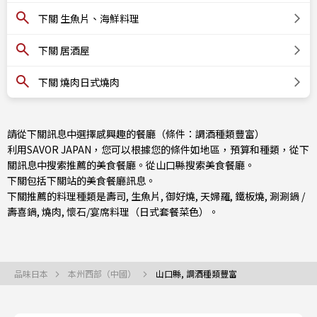
下關 生魚片、海鮮料理
下關 居酒屋
下關 燒肉日式燒肉
請從下關訊息中選擇感興趣的餐廳（條件：調酒種類豐富）
利用SAVOR JAPAN，您可以根據您的條件如地區，預算和種類，從下
關訊息中搜索推薦的美食餐廳。從
山口縣
搜索美食餐廳。
下關包括
下關站
的美食餐廳訊息。
下關推薦的料理種類是
壽司
,
生魚片
,
御好燒
,
天婦羅
,
鐵板燒
,
涮涮鍋 /
壽喜鍋
,
燒肉
,
懷石/宴席料理（日式套餐菜色）
。
品味日本
本州西部（中國）
山口縣, 調酒種類豐富