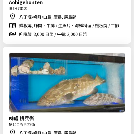
Aohigehonten
青ひげ本店
八丁堀/幟町/白島, 廣島, 廣島縣
鐵板燒, 烤肉、牛排 / 生魚片、海鮮料理 / 鐵板燒 / 牛排
吃晚飯: 8,000 日幣 / 午餐: 2,000 日幣
味處 桃兵衛
味どころ 桃兵衛
八丁堀/幟町/白島, 廣島, 廣島縣