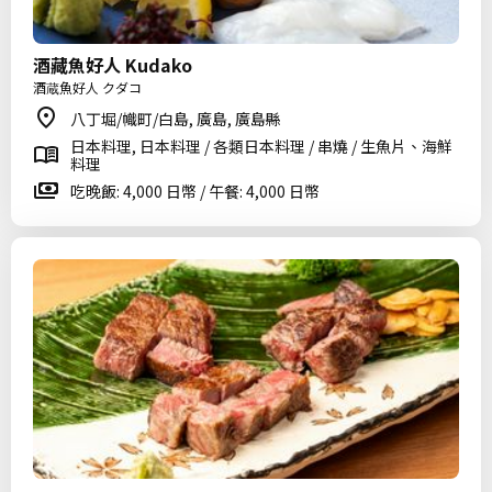
酒藏魚好人 Kudako
酒蔵魚好人 クダコ
八丁堀/幟町/白島, 廣島, 廣島縣
日本料理, 日本料理 / 各類日本料理 / 串燒 / 生魚片、海鮮
料理
吃晚飯: 4,000 日幣 / 午餐: 4,000 日幣