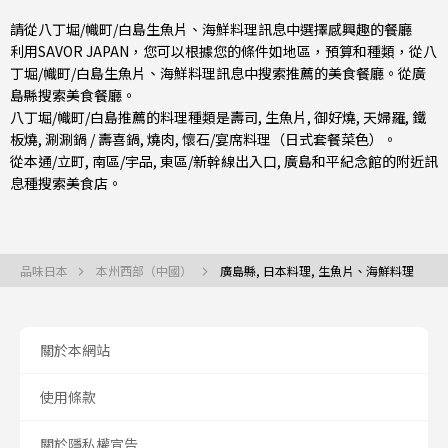
請從八丁堀/幟町/白島生魚片、海鮮料理訊息中選擇感興趣的餐廳
利用SAVOR JAPAN，您可以根據您的條件如地區，預算和種類，從八
丁堀/幟町/白島生魚片、海鮮料理訊息中搜索推薦的美食餐廳。從
廣
島縣
搜索美食餐廳。
八丁堀/幟町/白島推薦的料理種類是
壽司
,
生魚片
,
御好燒
,
天婦羅
,
鐵
板燒
,
涮涮鍋 / 壽喜鍋
,
燒肉
,
懷石/宴席料理（日式套餐菜色）
。
從
本通/立町
,
南區/宇品
,
東區/新幹線出入口
, 廣島和平紀念館的附近訊
息種搜索美食店。
品味日本
本州西部（中國）
廣島縣, 日本料理, 生魚片、海鮮料理
關於本網站
使用條款
關於隱私權宣告