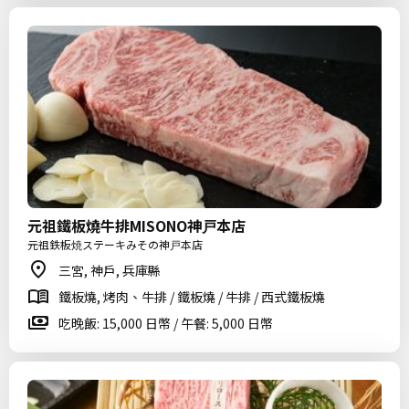
元祖鐵板燒牛排MISONO神戸本店
元祖鉄板焼ステーキみその神戸本店
三宮, 神戶, 兵庫縣
鐵板燒, 烤肉、牛排 / 鐵板燒 / 牛排 / 西式鐵板燒
吃晚飯: 15,000 日幣 / 午餐: 5,000 日幣