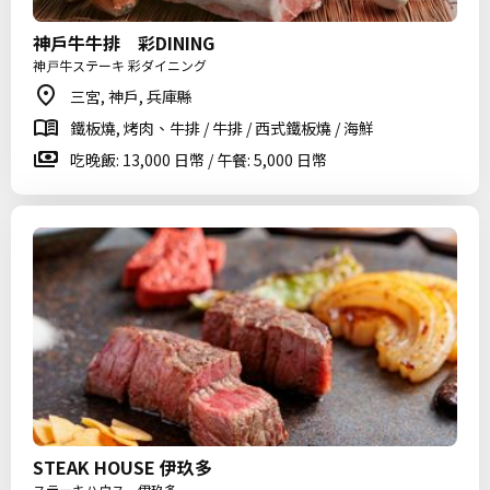
神戶牛牛排 彩DINING
神戸牛ステーキ 彩ダイニング
三宮, 神戶, 兵庫縣
鐵板燒, 烤肉、牛排 / 牛排 / 西式鐵板燒 / 海鮮
吃晚飯: 13,000 日幣 / 午餐: 5,000 日幣
STEAK HOUSE 伊玖多
ステーキハウス 伊玖多