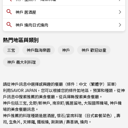
神戶 居酒屋
神戶 燒肉日式燒肉
熱門地區與類別
三宮
神戶臨海樂園
神戶
神戶 歡迎幼童
神戶 義大利料理
請從神戶訊息中選擇感興趣的餐廳（條件：中文（繁體字）菜單）
利用SAVOR JAPAN，您可以根據您的條件如地區，預算和種類，從神
戶訊息中搜索推薦的美食餐廳。從
兵庫縣
搜索美食餐廳。
神戶包括
三宮
,
北野/新神戶
,
南京町/舊居留地
, 大阪國際機場, 神戶機
場的美食餐廳訊息。
神戶推薦的料理種類是
居酒屋
,
懷石/宴席料理（日式套餐菜色）
,
壽
司
,
生魚片
,
天婦羅
,
鐵板燒
,
涮涮鍋 / 壽喜鍋
,
燒肉
。