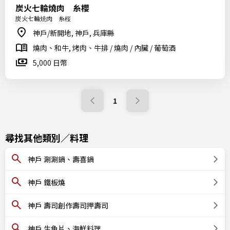
炭火七輪燒肉 糸櫻
炭火七輪焼肉 糸桜
神戶/新開地, 神戶, 兵庫縣
燒肉、和牛, 烤肉、牛排 / 燒肉 / 內臟 / 葡萄酒
5,000 日幣
1
尋找其他類別／料理
神戶 涮涮鍋、壽喜鍋
神戶 鐵板燒
神戶 壽司創作壽司押壽司
神戶 生魚片、海鮮料理