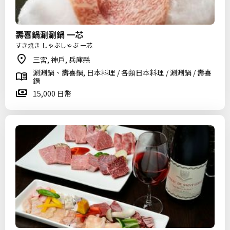
壽喜鍋涮涮鍋 一芯
すき焼き しゃぶしゃぶ 一芯
三宮, 神戶, 兵庫縣
涮涮鍋、壽喜鍋, 日本料理 / 各類日本料理 / 涮涮鍋 / 壽喜
鍋
15,000 日幣