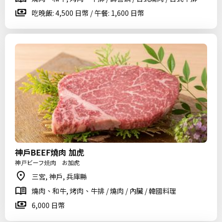
吃晚飯: 4,500 日幣 / 午餐: 1,600 日幣
神戶BEEF燒肉 加虎
神戸ビーフ焼肉 お加虎
三宮, 神戶, 兵庫縣
燒肉、和牛, 烤肉、牛排 / 燒肉 / 內臟 / 韓國料理
6,000 日幣