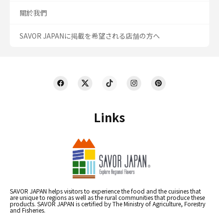
關於我們
SAVOR JAPANに掲載を希望される店舗の方へ
Links
SAVOR JAPAN helps visitors to experience the food and the cuisines that
are unique to regions as well as the rural communities that produce these
products. SAVOR JAPAN is certified by The Ministry of Agriculture, Forestry
and Fisheries.