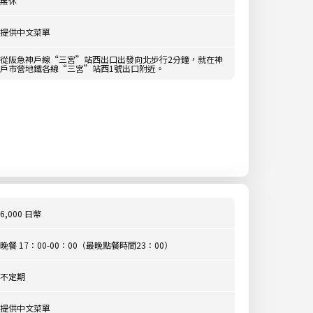
無休
提供中文菜單
從阪急神戶線“三宮”站西出口出發向北步行2分鐘，就在神
戶市營地鐵各線“三宮”站西1號出口附近。
6,000 日幣
晚餐 17：00-00：00（最晚點餐時間23：00）
不定期
提供中文菜單