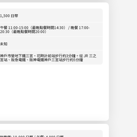
1,500 日幣
午餐 11:00-15:00（最晚點餐時間14:30） / 晚餐 17:00-
20:30（最晚點餐時間20:00）
未知
神戶市營地下鐵三宮・花時計前站步行約3分鐘。從 JR 三之
宮站、阪急電鐵、阪神電鐵神戶三宮站步行約5分鐘
吃晚飯: 10,000 日幣 / 午餐: 4,000 日幣