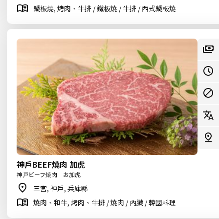
鐵板燒, 烤肉、牛排 / 鐵板燒 / 牛排 / 西式鐵板燒
神戶BEEF燒肉 加虎
神戸ビーフ焼肉 お加虎
三宮, 神戶, 兵庫縣
燒肉、和牛, 烤肉、牛排 / 燒肉 / 內臟 / 韓國料理