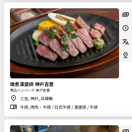
燉煮漢堡排 神戶吉豐
煮込ハンバーグ 神戸吉豊
三宮, 神戶, 兵庫縣
牛排, 烤肉、牛排 / 日式牛排 / 漢堡排 / 牛排