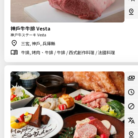
神戶牛牛排 Vesta
神戸牛ステーキ Vesta
三宮, 神戶, 兵庫縣
牛排, 烤肉、牛排 / 牛排 / 西式創作料理 / 法國料理