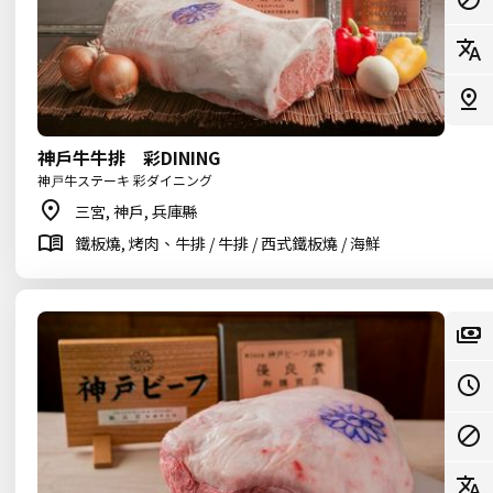
神戶牛牛排 彩DINING
神戸牛ステーキ 彩ダイニング
三宮, 神戶, 兵庫縣
鐵板燒, 烤肉、牛排 / 牛排 / 西式鐵板燒 / 海鮮