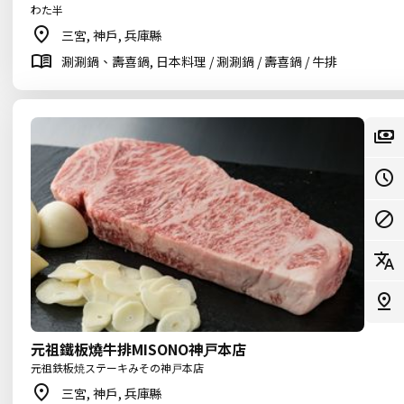
わた半
三宮, 神戶, 兵庫縣
涮涮鍋、壽喜鍋, 日本料理 / 涮涮鍋 / 壽喜鍋 / 牛排
元祖鐵板燒牛排MISONO神戸本店
元祖鉄板焼ステーキみその神戸本店
三宮, 神戶, 兵庫縣