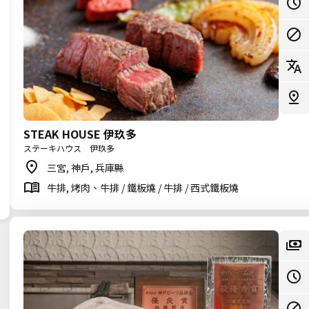
STEAK HOUSE 伊玖多
ステーキハウス 伊玖多
三宮, 神戶, 兵庫縣
牛排, 烤肉、牛排 / 鐵板燒 / 牛排 / 西式鐵板燒