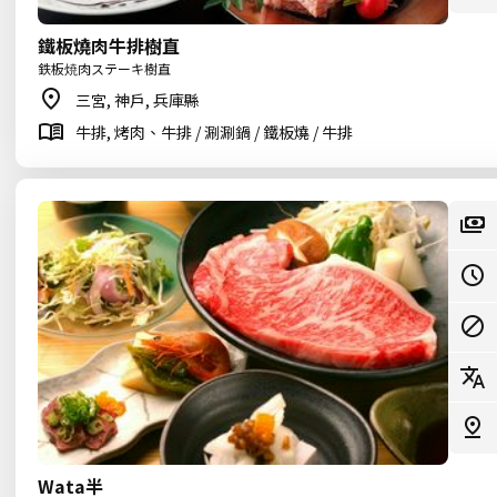
鐵板燒肉牛排樹直
鉄板焼肉ステーキ樹直
三宮, 神戶, 兵庫縣
牛排, 烤肉、牛排 / 涮涮鍋 / 鐵板燒 / 牛排
Wata半