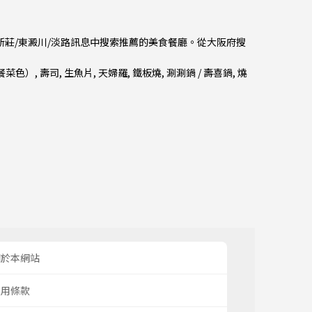
上新莊/東澱川/淡路訊息中搜索推薦的美食餐廳。從
大阪府
搜
餐菜色）
,
壽司
,
生魚片
,
天婦羅
,
鐵板燒
,
涮涮鍋 / 壽喜鍋
,
燒
關於本網站
使用條款