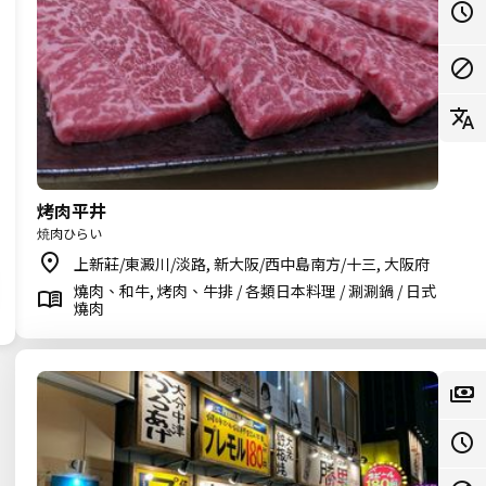
烤肉平井
焼肉ひらい
上新莊/東澱川/淡路, 新大阪/西中島南方/十三, 大阪府
燒肉、和牛, 烤肉、牛排 / 各類日本料理 / 涮涮鍋 / 日式
燒肉