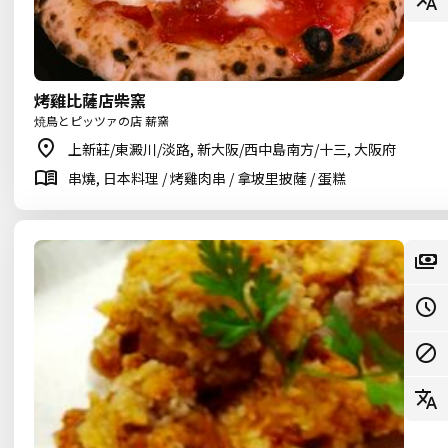
烤雞比薩店柴窯
焼鳥とピッツァの店 薪窯
上新莊/東澱川/淡路, 新大阪/西中島南方/十三, 大阪府
串燒, 日本料理 / 烤雞肉串 / 拿坡里披薩 / 蛋糕