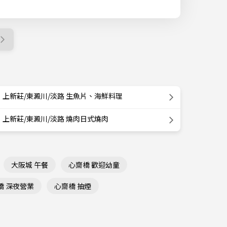
上新莊/東澱川/淡路 生魚片、海鮮料理
上新莊/東澱川/淡路 燒肉日式燒肉
大阪城 午餐
心齋橋 歡迎幼童
橋 深夜營業
心齋橋 抽煙