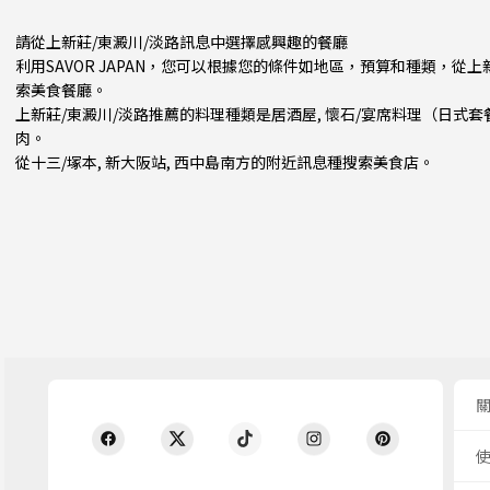
請從上新莊/東澱川/淡路訊息中選擇感興趣的餐廳
利用SAVOR JAPAN，您可以根據您的條件如地區，預算和種類，從
索美食餐廳。
上新莊/東澱川/淡路推薦的料理種類是
居酒屋
,
懷石/宴席料理（日式套
肉
。
從
十三/塚本
,
新大阪站
,
西中島南方
的附近訊息種搜索美食店。