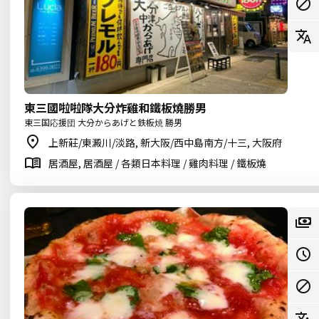
東三國啦啦隊大分炸雞和鐵板燒勝男
東三国応援団 大分からあげと鉄板焼 勝男
上新莊/東澱川/淡路, 新大阪/西中島南方/十三, 大阪府
居酒屋, 居酒屋 / 各類日本料理 / 雞肉料理 / 鐵板燒