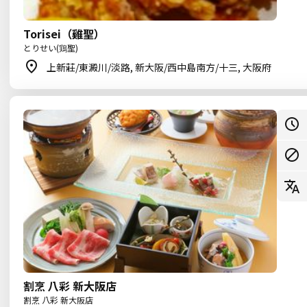
Torisei（雞聖）
とりせい(鶏聖)
上新莊/東澱川/淡路, 新大阪/西中島南方/十三, 大阪府
割烹 八彩 新大阪店
割烹 八彩 新大阪店