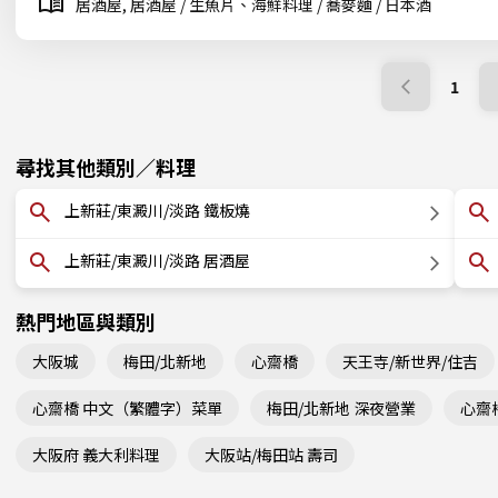
居酒屋, 居酒屋 / 生魚片、海鮮料理 / 蕎麥麵 / 日本酒
1
尋找其他類別／料理
上新莊/東澱川/淡路 鐵板燒
上新莊/東澱川/淡路 居酒屋
熱門地區與類別
大阪城
梅田/北新地
心齋橋
天王寺/新世界/住吉
心齋橋 中文（繁體字）菜單
梅田/北新地 深夜營業
心齋
大阪府 義大利料理
大阪站/梅田站 壽司