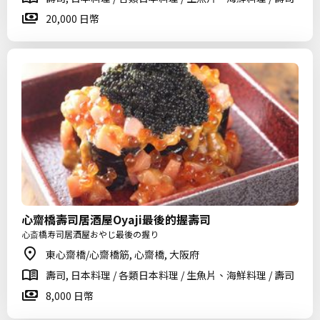
20,000 日幣
心齋橋壽司居酒屋Oyaji最後的握壽司
心斎橋寿司居酒屋おやじ最後の握り
東心齋橋/心齋橋筋, 心齋橋, 大阪府
壽司, 日本料理 / 各類日本料理 / 生魚片、海鮮料理 / 壽司
8,000 日幣