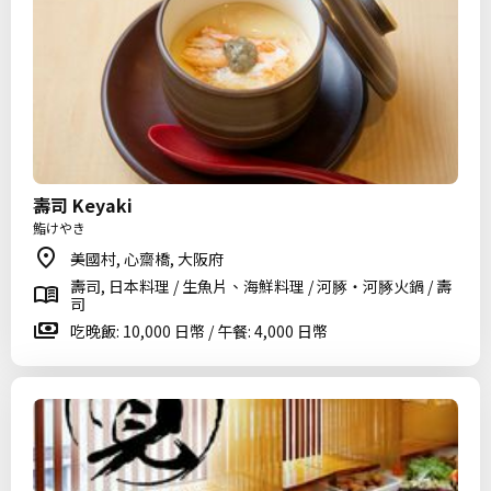
壽司 Keyaki
鮨けやき
美國村, 心齋橋, 大阪府
壽司, 日本料理 / 生魚片、海鮮料理 / 河䐁・河䐁火鍋 / 壽
司
吃晚飯: 10,000 日幣 / 午餐: 4,000 日幣