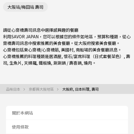
大阪站/梅田站 壽司
請從心齋橋壽司訊息中選擇感興趣的餐廳
利用SAVOR JAPAN，您可以根據您的條件如地區，預算和種類，從心
齋橋壽司訊息中搜索推薦的美食餐廳。從
大阪府
搜索美食餐廳。
心齋橋包括
東心齋橋/心齋橋筋
,
美國村
,
南船場
的美食餐廳訊息。
心齋橋推薦的料理種類是
居酒屋
,
懷石/宴席料理（日式套餐菜色）
,
壽
司
,
生魚片
,
天婦羅
,
鐵板燒
,
涮涮鍋 / 壽喜鍋
,
燒肉
。
品味日本
京都與大阪地區
大阪府, 日本料理, 壽司
關於本網站
使用條款