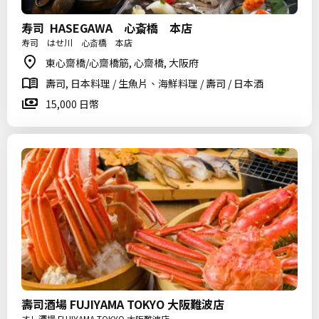
寿司 HASEGAWA 心斎橋 本店
寿司 はせ川 心斎橋 本店
東心齋橋/心齋橋筋, 心齋橋, 大阪府
壽司, 日本料理 / 生魚片、海鮮料理 / 壽司 / 日本酒
15,000 日幣
壽司酒場 FUJIYAMA TOKYO 大阪難波店
すし酒場 FUJIYAMA TOKYO 大阪難波店