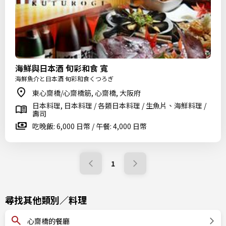
海鮮與日本酒 旬彩和食 寬
海鮮魚介と日本酒 旬彩和食くつろぎ
東心齋橋/心齋橋筋, 心齋橋, 大阪府
日本料理, 日本料理 / 各類日本料理 / 生魚片、海鮮料理 /
壽司
吃晚飯: 6,000 日幣 / 午餐: 4,000 日幣
1
尋找其他類別／料理
心齋橋的餐廳