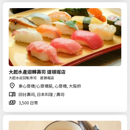
大起水產迴轉壽司 道頓堀店
大起水産回転寿司 道頓堀店
東心齋橋/心齋橋筋, 心齋橋, 大阪府
回转壽司, 日本料理 / 壽司
3,500 日幣