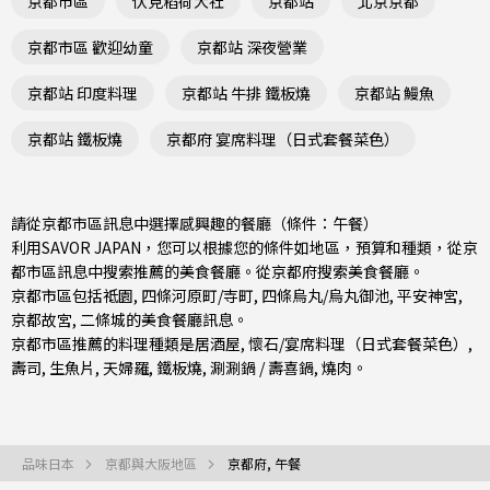
京都市區
伏見稻荷大社
京都站
北京京都
京都市區 歡迎幼童
京都站 深夜營業
京都站 印度料理
京都站 牛排 鐵板燒
京都站 鰻魚
京都站 鐵板燒
京都府 宴席料理（日式套餐菜色）
請從京都市區訊息中選擇感興趣的餐廳（條件：午餐）
利用SAVOR JAPAN，您可以根據您的條件如地區，預算和種類，從京
都市區訊息中搜索推薦的美食餐廳。從
京都府
搜索美食餐廳。
京都市區包括
祗園
,
四條河原町/寺町
,
四條烏丸/烏丸御池
, 平安神宮,
京都故宮, 二條城的美食餐廳訊息。
京都市區推薦的料理種類是
居酒屋
,
懷石/宴席料理（日式套餐菜色）
,
壽司
,
生魚片
,
天婦羅
,
鐵板燒
,
涮涮鍋 / 壽喜鍋
,
燒肉
。
品味日本
京都與大阪地區
京都府, 午餐