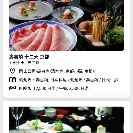
壽喜燒 十二天 京都
すき焼 十二天 京都
圓山公園/高台寺/清水寺, 京都市區, 京都府
涮涮鍋、壽喜鍋, 日本料理 / 涮涮鍋 / 壽喜鍋 / 日式牛排
吃晚飯: 12,500 日幣 / 午餐: 2,500 日幣