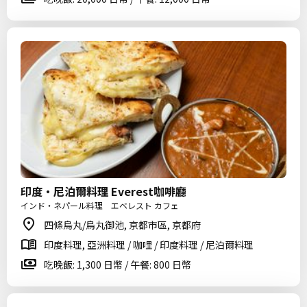
印度・尼泊爾料理 Everest咖啡廳
インド・ネパール料理 エベレスト カフェ
四條烏丸/烏丸御池, 京都市區, 京都府
印度料理, 亞洲料理 / 咖哩 / 印度料理 / 尼泊爾料理
吃晚飯: 1,300 日幣 / 午餐: 800 日幣