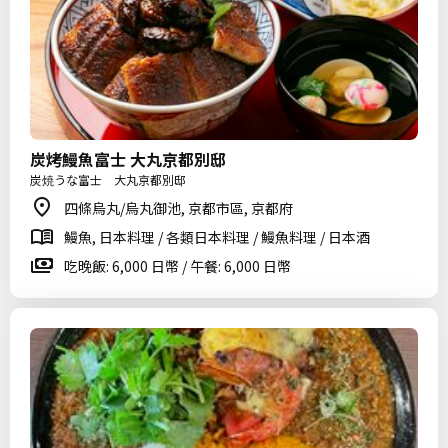
炭烤鰻魚富士 大丸京都別邸
炭焼うな富士 大丸京都別邸
四條烏丸/烏丸御池, 京都市區, 京都府
鰻魚, 日本料理 / 各類日本料理 / 鰻魚料理 / 日本酒
吃晚飯: 6,000 日幣 / 午餐: 6,000 日幣