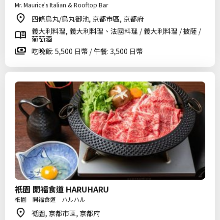
Mr. Maurice's Italian & Rooftop Bar
四條烏丸/烏丸御池, 京都市區, 京都府
義大利料理, 義大利料理、法國料理 / 義大利料理 / 披薩 /
葡萄酒
吃晚飯: 5,500 日幣 / 午餐: 3,500 日幣
祇園 開福食道 HARUHARU
祇園 開福食道 ハルハル
祗園, 京都市區, 京都府