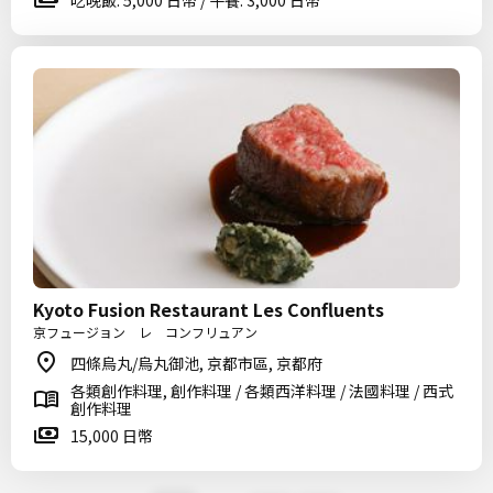
吃晚飯: 5,000 日幣 / 午餐: 3,000 日幣
Kyoto Fusion Restaurant Les Confluents
京フュージョン レ コンフリュアン
四條烏丸/烏丸御池, 京都市區, 京都府
各類創作料理, 創作料理 / 各類西洋料理 / 法國料理 / 西式
創作料理
15,000 日幣