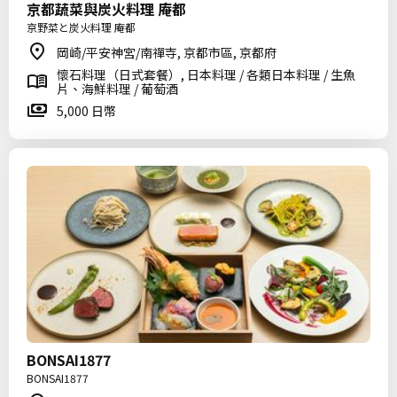
京都蔬菜與炭火料理 庵都
京野菜と炭火料理 庵都
岡崎/平安神宮/南禪寺, 京都市區, 京都府
懷石料理（日式套餐）, 日本料理 / 各類日本料理 / 生魚
片、海鮮料理 / 葡萄酒
5,000 日幣
BONSAI1877
BONSAI1877