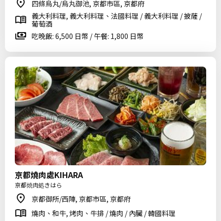
四條烏丸/烏丸御池, 京都市區, 京都府
義大利料理, 義大利料理、法國料理 / 義大利料理 / 披薩 /
葡萄酒
吃晚飯: 6,500 日幣 / 午餐: 1,800 日幣
京都燒肉處KIHARA
京都焼肉処きはら
京都御所/西陣, 京都市區, 京都府
燒肉、和牛, 烤肉、牛排 / 燒肉 / 內臟 / 韓國料理