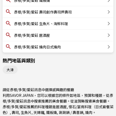
彥根/多賀/愛莊 鐵板燒
彥根/多賀/愛莊 壽司創作壽司押壽司
彥根/多賀/愛莊 生魚片、海鮮料理
彥根/多賀/愛莊 居酒屋
彥根/多賀/愛莊 燒肉日式燒肉
熱門地區與類別
大津
請從彥根/多賀/愛莊訊息中選擇感興趣的餐廳
利用SAVOR JAPAN，您可以根據您的條件如地區，預算和種類，從彥
根/多賀/愛莊訊息中搜索推薦的美食餐廳。從
滋賀縣
搜索美食餐廳。
彥根/多賀/愛莊推薦的料理種類是
居酒屋
,
懷石/宴席料理（日式套餐菜
色）
,
壽司
,
生魚片
,
天婦羅
,
鐵板燒
,
涮涮鍋 / 壽喜鍋
,
燒肉
。