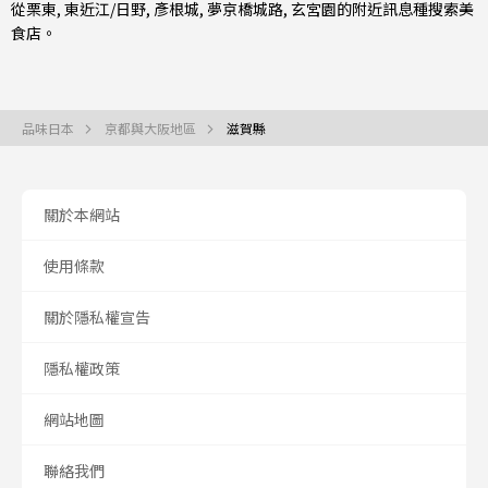
從
栗東
,
東近江/日野
, 彥根城, 夢京橋城路, 玄宮園的附近訊息種搜索美
食店。
品味日本
京都與大阪地區
滋賀縣
關於本網站
使用條款
關於隱私權宣告
隱私權政策
網站地圖
聯絡我們