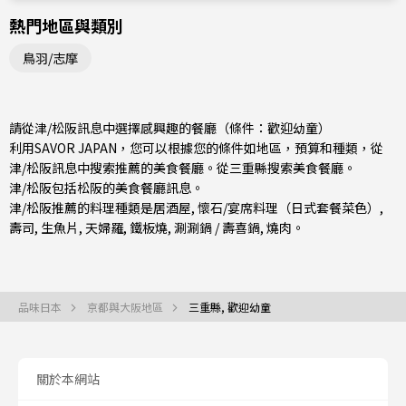
熱門地區與類別
鳥羽/志摩
請從津/松阪訊息中選擇感興趣的餐廳（條件：歡迎幼童）
利用SAVOR JAPAN，您可以根據您的條件如地區，預算和種類，從
津/松阪訊息中搜索推薦的美食餐廳。從
三重縣
搜索美食餐廳。
津/松阪包括
松阪
的美食餐廳訊息。
津/松阪推薦的料理種類是
居酒屋
,
懷石/宴席料理（日式套餐菜色）
,
壽司
,
生魚片
,
天婦羅
,
鐵板燒
,
涮涮鍋 / 壽喜鍋
,
燒肉
。
品味日本
京都與大阪地區
三重縣, 歡迎幼童
關於本網站