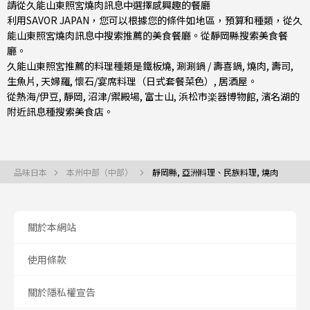
請從久能山東照宮燒肉訊息中選擇感興趣的餐廳
利用SAVOR JAPAN，您可以根據您的條件如地區，預算和種類，從久
能山東照宮燒肉訊息中搜索推薦的美食餐廳。從
靜岡縣
搜索美食餐
廳。
久能山東照宮推薦的料理種類是
鐵板燒
,
涮涮鍋 / 壽喜鍋
,
燒肉
,
壽司
,
生魚片
,
天婦羅
,
懷石/宴席料理（日式套餐菜色）
,
居酒屋
。
從
熱海/伊豆
,
靜岡
,
沼津/禦殿場
, 富士山, 浜松市楽器博物館, 濱名湖的
附近訊息種搜索美食店。
品味日本
本州中部（中部）
靜岡縣, 亞洲料理、民族料理, 燒肉
關於本網站
使用條款
關於隱私權宣告