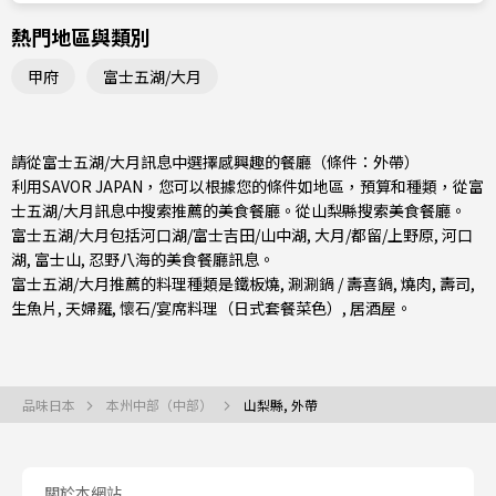
熱門地區與類別
甲府
富士五湖/大月
請從富士五湖/大月訊息中選擇感興趣的餐廳（條件：外帶）
利用SAVOR JAPAN，您可以根據您的條件如地區，預算和種類，從富
士五湖/大月訊息中搜索推薦的美食餐廳。從
山梨縣
搜索美食餐廳。
富士五湖/大月包括
河口湖/富士吉田/山中湖
,
大月/都留/上野原
, 河口
湖, 富士山, 忍野八海的美食餐廳訊息。
富士五湖/大月推薦的料理種類是
鐵板燒
,
涮涮鍋 / 壽喜鍋
,
燒肉
,
壽司
,
生魚片
,
天婦羅
,
懷石/宴席料理（日式套餐菜色）
,
居酒屋
。
品味日本
本州中部（中部）
山梨縣, 外帶
關於本網站