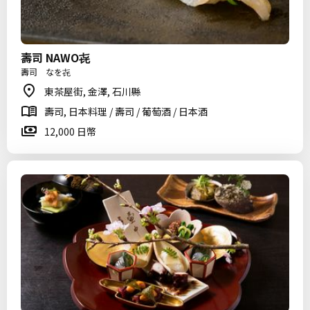
壽司 NAWO㐂
壽司 なを㐂
東茶屋街, 金澤, 石川縣
壽司, 日本料理 / 壽司 / 葡萄酒 / 日本酒
12,000 日幣