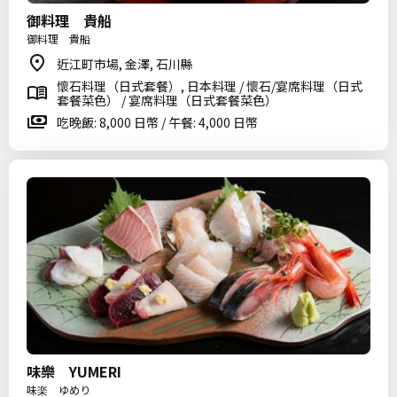
御料理 貴船
御料理 貴船
近江町市場, 金澤, 石川縣
懷石料理（日式套餐）, 日本料理 / 懷石/宴席料理（日式
套餐菜色） / 宴席料理（日式套餐菜色）
吃晚飯: 8,000 日幣 / 午餐: 4,000 日幣
味樂 YUMERI
味楽 ゆめり