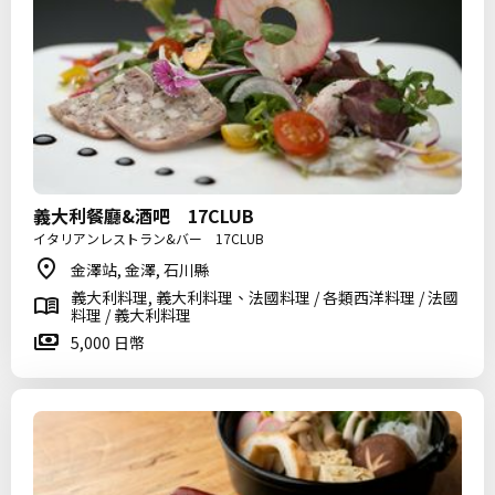
義大利餐廳&酒吧 17CLUB
イタリアンレストラン&バー 17CLUB
金澤站, 金澤, 石川縣
義大利料理, 義大利料理、法國料理 / 各類西洋料理 / 法國
料理 / 義大利料理
5,000 日幣