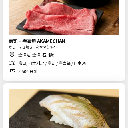
壽司・壽喜燒 AKAMECHAN
寿し・すき焼き あかめちゃん
金澤站, 金澤, 石川縣
壽司, 日本料理 / 壽司 / 壽喜鍋 / 日本酒
5,500 日幣