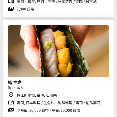
燒肉、和牛, 烤肉、牛排 / 日式燒肉 / 燒肉 / 日本酒
7,000 日幣
鮨 生成
鮨 生成り
近江町市場, 金澤, 石川縣
壽司, 日本料理 / 生魚片、海鮮料理 / 壽司 / 創作壽司
吃晚飯: 20,000 日幣 / 午餐: 15,000 日幣