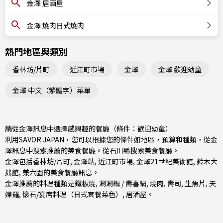
金澤 居酒屋
金澤 燒肉日式燒肉
熱門地區與類別
香林坊/片町
近江町市場
金澤
金澤 歡迎幼童
金澤 中文（繁體字）菜單
請從金澤訊息中選擇感興趣的餐廳（條件：歡迎幼童）
利用SAVOR JAPAN，您可以根據您的條件如地區，預算和種類，從金
澤訊息中搜索推薦的美食餐廳。從
石川縣
搜索美食餐廳。
金澤包括
香林坊/片町
,
金澤站
,
近江町市場
, 金澤21世紀美術館, 鈴木大
拙館, 兼六園的美食餐廳訊息。
金澤推薦的料理種類是
鐵板燒
,
涮涮鍋 / 壽喜鍋
,
燒肉
,
壽司
,
生魚片
,
天
婦羅
,
懷石/宴席料理（日式套餐菜色）
,
居酒屋
。