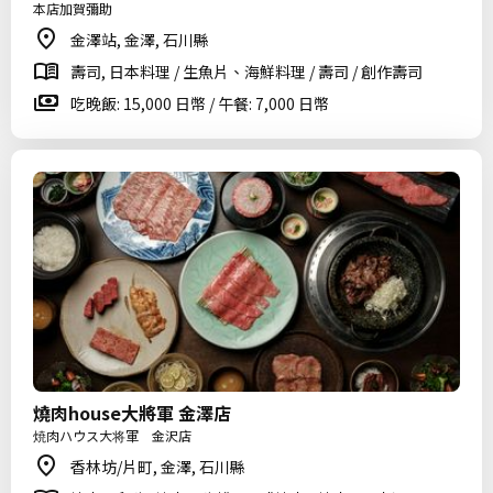
本店加賀彌助
金澤站, 金澤, 石川縣
壽司, 日本料理 / 生魚片、海鮮料理 / 壽司 / 創作壽司
吃晚飯: 15,000 日幣 / 午餐: 7,000 日幣
燒肉house大將軍 金澤店
焼肉ハウス大将軍 金沢店
香林坊/片町, 金澤, 石川縣