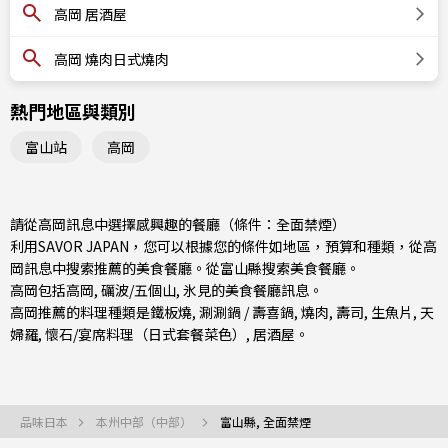
高岡 居酒屋
高岡 燒肉日式燒肉
熱門地區與類別
富山站
高岡
請從高岡訊息中選擇感興趣的餐廳（條件：全面禁煙）
利用SAVOR JAPAN，您可以根據您的條件如地區，預算和種類，從高
岡訊息中搜索推薦的美食餐廳。從
富山縣
搜索美食餐廳。
高岡包括
高岡
,
礪波/五個山
,
氷見
的美食餐廳訊息。
高岡推薦的料理種類是
鐵板燒
,
涮涮鍋 / 壽喜鍋
,
燒肉
,
壽司
,
生魚片
,
天
婦羅
,
懷石/宴席料理（日式套餐菜色）
,
居酒屋
。
品味日本
本州中部（中部）
富山縣, 全面禁煙