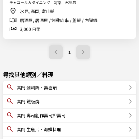
チャコール＆ダイニング 写楽 氷見店
氷見, 高岡, 富山縣
居酒屋, 居酒屋 / 烤雞肉串 / 釜飯 / 內臟鍋
3,000 日幣
1
尋找其他類別／料理
高岡 涮涮鍋、壽喜鍋
高岡 鐵板燒
高岡 壽司創作壽司押壽司
高岡 生魚片、海鮮料理