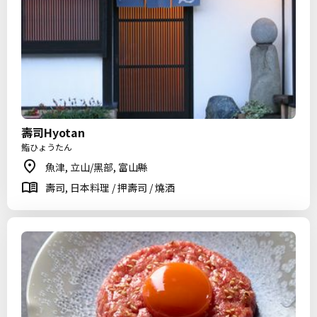
壽司Hyotan
鮨ひょうたん
魚津, 立山/黑部, 富山縣
壽司, 日本料理 / 押壽司 / 燒酒