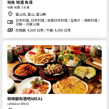
地魚 地酒 魚清
地魚 地酒 うお清
富山站, 富山, 富山縣
日本料理, 日本料理 / 各類日本料理 / 生魚片、海鮮料理 /
河䐁・河䐁火鍋
吃晚飯: 4,000 日幣 / 午餐: 4,000 日幣
咖啡廳和酒吧AREA1
cafe&bar AREA1