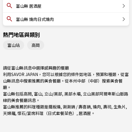
富山縣 居酒屋
富山縣 燒肉日式燒肉
熱門地區與類別
富山站
高岡
請從富山縣訊息中選擇感興趣的餐廳
利用SAVOR JAPAN，您可以根據您的條件如地區，預算和種類，從富
山縣訊息中搜索推薦的美食餐廳。從
本州中部（中部）
搜索美食餐
廳。
富山縣包括
高岡
,
富山
,
立山/黑部
, 黑部水壩, 立山黑部阿爾卑斯山脈路
線的美食餐廳訊息。
富山縣推薦的料理種類是
鐵板燒
,
涮涮鍋 / 壽喜鍋
,
燒肉
,
壽司
,
生魚片
,
天婦羅
,
懷石/宴席料理（日式套餐菜色）
,
居酒屋
。