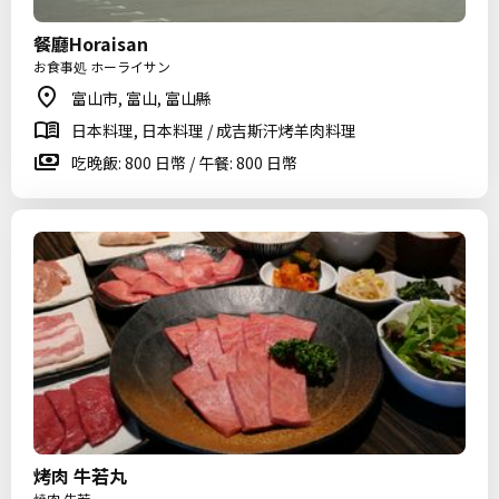
餐廳Horaisan
お食事処 ホーライサン
富山市, 富山, 富山縣
日本料理, 日本料理 / 成吉斯汗烤羊肉料理
吃晚飯: 800 日幣 / 午餐: 800 日幣
烤肉 牛若丸
焼肉 牛若