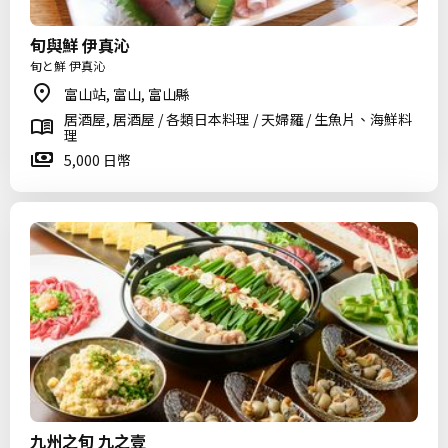
旬與鮮 伊真沁
旬と鮮 伊真沁
富山站, 富山, 富山縣
居酒屋, 居酒屋 / 各類日本料理 / 天婦羅 / 生魚片、海鮮料
理
5,000 日幣
九州之旬 九之壹