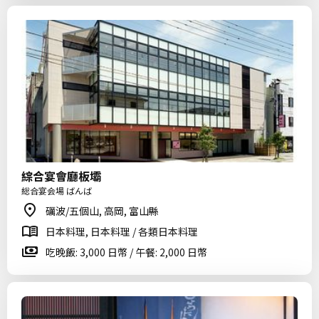
綜合宴會廳板壩
総合宴会場 ばんば
礪波/五個山, 高岡, 富山縣
日本料理, 日本料理 / 各類日本料理
吃晚飯: 3,000 日幣 / 午餐: 2,000 日幣