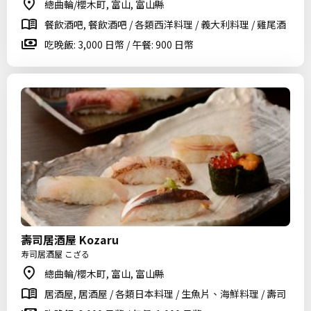
總曲輪/櫻木町, 富山, 富山縣
餐飲酒吧, 餐飲酒吧 / 各類西洋料理 / 義大利料理 / 雞尾酒
吃晚飯: 3,000 日幣 / 午餐: 900 日幣
壽司居酒屋 Kozaru
寿司居酒屋 こざる
總曲輪/櫻木町, 富山, 富山縣
居酒屋, 居酒屋 / 各類日本料理 / 生魚片、海鮮料理 / 壽司