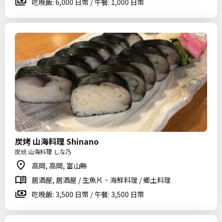
吃晚飯: 6,000 日幣 / 午餐: 1,000 日幣
炭烤 山海料理 Shinano
炭焼 山海料理 しな乃
高岡, 高岡, 富山縣
居酒屋, 居酒屋 / 生魚片、海鮮料理 / 鄉土料理
吃晚飯: 3,500 日幣 / 午餐: 3,500 日幣