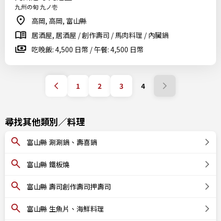
九州の旬 九ノ壱
高岡, 高岡, 富山縣
居酒屋, 居酒屋 / 創作壽司 / 馬肉料理 / 內臟鍋
吃晚飯: 4,500 日幣 / 午餐: 4,500 日幣
1
2
3
4
尋找其他類別／料理
富山縣 涮涮鍋、壽喜鍋
富山縣 鐵板燒
富山縣 壽司創作壽司押壽司
富山縣 生魚片、海鮮料理