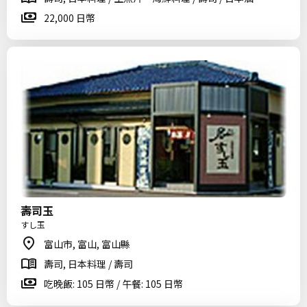
22,000 日幣
壽司玉
すし玉
富山市, 富山, 富山縣
壽司, 日本料理 / 壽司
吃晚飯: 105 日幣 / 午餐: 105 日幣