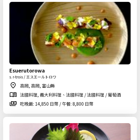
Esuerutorowa
s. r-trois / エスエールトロワ
高岡, 高岡, 富山縣
法國料理, 義大利料理、法國料理 / 法國料理 / 葡萄酒
吃晚飯: 14,850 日幣 / 午餐: 8,800 日幣