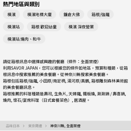
熱門地區與類別
橫濱
橫濱地標大廈
鐮倉大佛
箱根/強羅
橫濱站
箱根 歡迎幼童
橫濱 深夜營業
橫濱站 燒肉、和牛
請從箱根訊息中選擇感興趣的餐廳（條件：全面禁煙）
利用SAVOR JAPAN，您可以根據您的條件如地區，預算和種類，從箱
根訊息中搜索推薦的美食餐廳。從
神奈川縣
搜索美食餐廳。
箱根包括
箱根/強羅
,
小田原/南足柄
,
湯河原/真鶴
, 箱根雕刻森林美術館
的美食餐廳訊息。
箱根推薦的料理種類是
壽司
,
生魚片
,
天婦羅
,
鐵板燒
,
涮涮鍋 / 壽喜鍋
,
燒肉
,
懷石/宴席料理（日式套餐菜色）
,
居酒屋
。
品味日本
東京周遭
神奈川縣, 全面禁煙