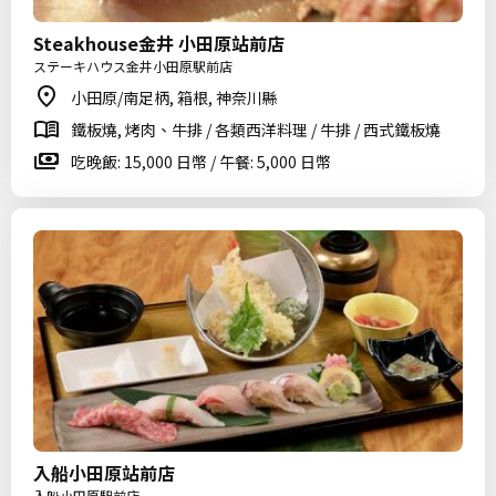
Steakhouse金井 小田原站前店
ステーキハウス金井小田原駅前店
小田原/南足柄, 箱根, 神奈川縣
鐵板燒, 烤肉、牛排 / 各類西洋料理 / 牛排 / 西式鐵板燒
吃晚飯: 15,000 日幣 / 午餐: 5,000 日幣
入船小田原站前店
入船小田原駅前店