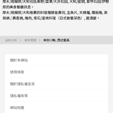
厚木/相模原/大和包括
秦野/澀澤/大井松田
,
大和/座間
,
愛甲石田/伊勢
原
的美食餐廳訊息。
厚木/相模原/大和推薦的料理種類是
壽司
,
生魚片
,
天婦羅
,
鐵板燒
,
涮
涮鍋 / 壽喜鍋
,
燒肉
,
懷石/宴席料理（日式套餐菜色）
,
居酒屋
。
品味日本
東京周遭
神奈川縣, 西式餐具
關於本網站
使用條款
關於隱私權宣告
隱私權政策
網站地圖