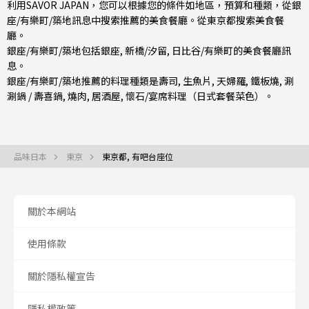
利用SAVOR JAPAN，您可以根據您的條件如地區，預算和種類，從銀
座/有樂町/築地訊息中搜索推薦的美食餐廳。從
東京都
搜索美食餐
廳。
銀座/有樂町/築地包括
銀座
,
新橋/汐留
,
日比谷/有樂町
的美食餐廳訊
息。
銀座/有樂町/築地推薦的料理種類是
壽司
,
生魚片
,
天婦羅
,
鐵板燒
,
涮
涮鍋 / 壽喜鍋
,
燒肉
,
居酒屋
,
懷石/宴席料理（日式套餐菜色）
。
品味日本
東京
東京都, 有吧台座位
關於本網站
使用條款
關於隱私權宣告
隱私權政策