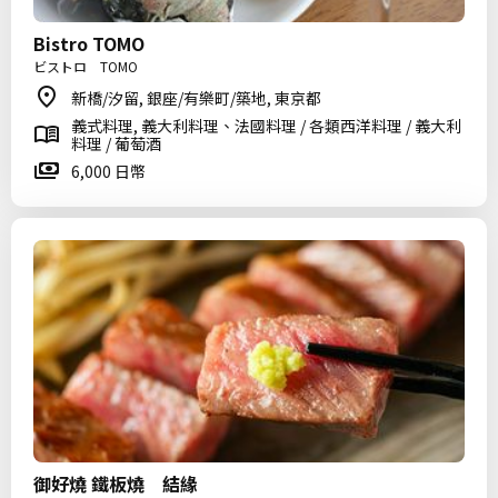
Bistro TOMO
ビストロ TOMO
新橋/汐留, 銀座/有樂町/築地, 東京都
義式料理, 義大利料理、法國料理 / 各類西洋料理 / 義大利
料理 / 葡萄酒
6,000 日幣
御好燒 鐵板燒 結緣