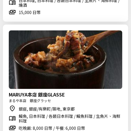
日本料理, 日本料理 / 各類日本料理 / 生魚片、海鮮料理 /
燒酒
15,000 日幣
MARUYA本店 銀座GLASSE
まるや本店 銀座グラッセ
銀座, 銀座/有樂町/築地, 東京都
鰻魚, 日本料理 / 各類日本料理 / 鰻魚料理 / 生魚片、海鮮
料理
吃晚飯: 8,000 日幣 / 午餐: 6,000 日幣