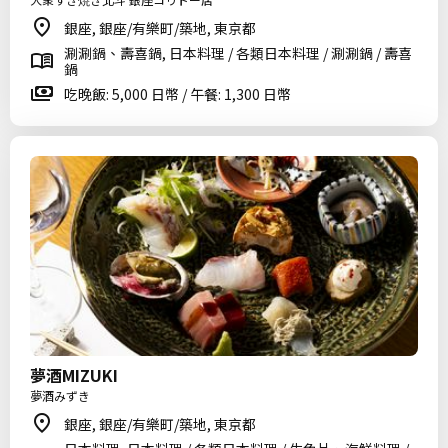
銀座, 銀座/有樂町/築地, 東京都
涮涮鍋、壽喜鍋, 日本料理 / 各類日本料理 / 涮涮鍋 / 壽喜
鍋
吃晚飯: 5,000 日幣 / 午餐: 1,300 日幣
夢酒MIZUKI
夢酒みずき
銀座, 銀座/有樂町/築地, 東京都