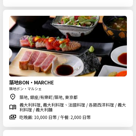
築地BON・MARCHE
築地ボン・マルシェ
築地, 銀座/有樂町/築地, 東京都
義大利料理, 義大利料理、法國料理 / 各類西洋料理 / 義大
利料理 / 義大利麵
吃晚飯: 10,000 日幣 / 午餐: 2,000 日幣