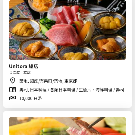
Unitora 總店
うに虎 本店
築地, 銀座/有樂町/築地, 東京都
壽司, 日本料理 / 各類日本料理 / 生魚片、海鮮料理 / 壽司
10,000 日幣