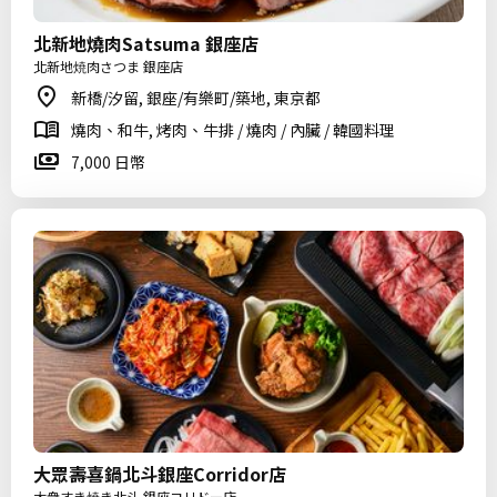
北新地燒肉Satsuma 銀座店
北新地焼肉さつま 銀座店
新橋/汐留, 銀座/有樂町/築地, 東京都
燒肉、和牛, 烤肉、牛排 / 燒肉 / 內臟 / 韓國料理
7,000 日幣
大眾壽喜鍋北斗銀座Corridor店
大衆すき焼き北斗 銀座コリドー店