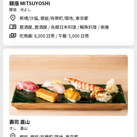
銀座 MITSUYOSHI
銀座 光よし
新橋/汐留, 銀座/有樂町/築地, 東京都
居酒屋, 居酒屋 / 各類日本料理 / 鰻魚料理 / 串燒
吃晚飯: 8,000 日幣 / 午餐: 5,000 日幣
壽司 嘉山
すし 嘉山
銀座, 銀座/有樂町/築地, 東京都