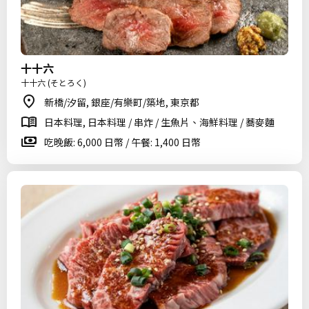
十十六
十十六 (そとろく)
新橋/汐留, 銀座/有樂町/築地, 東京都
日本料理, 日本料理 / 串炸 / 生魚片、海鮮料理 / 蕎麥麵
吃晚飯: 6,000 日幣 / 午餐: 1,400 日幣