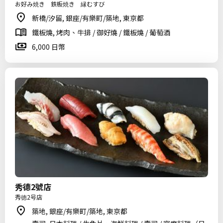
お好み焼き 鉄板焼き 縁むすび
新橋/汐留, 銀座/有樂町/築地, 東京都
鐵板燒, 烤肉、牛排 / 御好燒 / 鐵板燒 / 葡萄酒
6,000 日幣
秀德2號店
秀徳2号店
築地, 銀座/有樂町/築地, 東京都