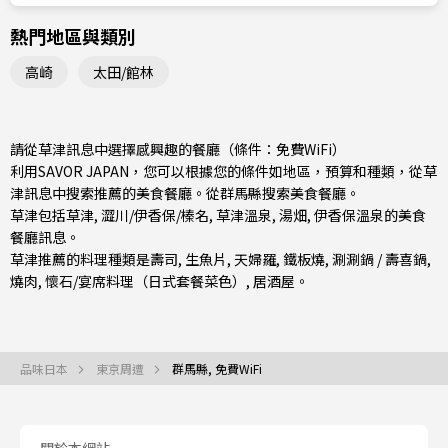
熱門地區與類別
高崎
太田/館林
請從草津訊息中選擇感興趣的餐廳（條件：免費WiFi）
利用SAVOR JAPAN，您可以根據您的條件如地區，預算和種類，從草
津訊息中搜索推薦的美食餐廳。從
群馬縣
搜索美食餐廳。
草津包括
草津
,
澀川/伊香保/榛名
, 草津溫泉, 湯畑, 伊香保溫泉的美食
餐廳訊息。
草津推薦的料理種類是
壽司
,
生魚片
,
天婦羅
,
鐵板燒
,
涮涮鍋 / 壽喜鍋
,
燒肉
,
懷石/宴席料理（日式套餐菜色）
,
居酒屋
。
品味日本
東京周遭
群馬縣, 免費WiFi