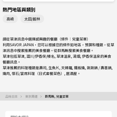
熱門地區與類別
高崎
太田/館林
請從草津訊息中選擇感興趣的餐廳（條件：兒童菜單）
利用SAVOR JAPAN，您可以根據您的條件如地區，預算和種類，從草
津訊息中搜索推薦的美食餐廳。從
群馬縣
搜索美食餐廳。
草津包括
草津
,
澀川/伊香保/榛名
, 草津溫泉, 湯畑, 伊香保溫泉的美食
餐廳訊息。
草津推薦的料理種類是
壽司
,
生魚片
,
天婦羅
,
鐵板燒
,
涮涮鍋 / 壽喜鍋
,
燒肉
,
懷石/宴席料理（日式套餐菜色）
,
居酒屋
。
品味日本
東京周遭
群馬縣, 兒童菜單