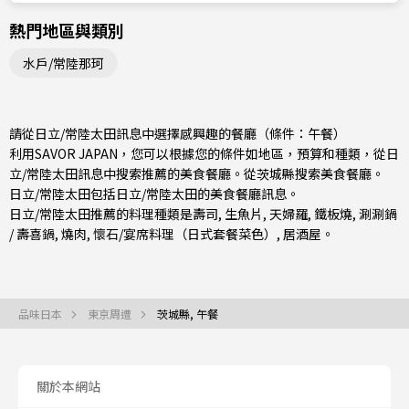
熱門地區與類別
水戶/常陸那珂
請從日立/常陸太田訊息中選擇感興趣的餐廳（條件：午餐）
利用SAVOR JAPAN，您可以根據您的條件如地區，預算和種類，從日
立/常陸太田訊息中搜索推薦的美食餐廳。從
茨城縣
搜索美食餐廳。
日立/常陸太田包括
日立/常陸太田
的美食餐廳訊息。
日立/常陸太田推薦的料理種類是
壽司
,
生魚片
,
天婦羅
,
鐵板燒
,
涮涮鍋
/ 壽喜鍋
,
燒肉
,
懷石/宴席料理（日式套餐菜色）
,
居酒屋
。
品味日本
東京周遭
茨城縣, 午餐
關於本網站