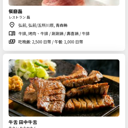
餐廳磊
レストラン 磊
弘前, 弘前/五所川原, 青森縣
牛排, 烤肉、牛排 / 涮涮鍋 / 壽喜鍋 / 牛排
吃晚飯: 2,500 日幣 / 午餐: 1,000 日幣
牛舌 田中牛舌
牛タン たなかたん