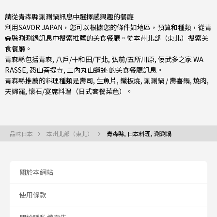
請從青森縣涮涮鍋訊息中選擇感興趣的餐廳
利用SAVOR JAPAN，您可以根據您的條件如地區，預算和種類，從青
森縣涮涮鍋訊息中搜索推薦的美食餐廳。從
本州北部（東北）
搜索美
食餐廳。
青森縣包括
青森
,
八戶/十和田/下北
,
弘前/五所川原
, 佞武多之家 WA
RASSE, 恐山菩提寺, 三內丸山遺迹 的美食餐廳訊息。
青森縣推薦的料理種類是
壽司
,
生魚片
,
鐵板燒
,
涮涮鍋 / 壽喜鍋
,
燒肉
,
天婦羅
,
懷石/宴席料理（日式套餐菜色）
。
品味日本
本州北部（東北）
青森縣, 日本料理, 涮涮鍋
關於本網站
使用條款