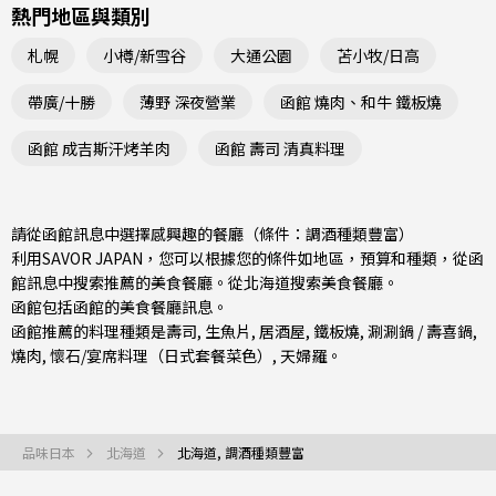
熱門地區與類別
札幌
小樽/新雪谷
大通公園
苫小牧/日高
帶廣/十勝
薄野 深夜營業
函館 燒肉、和牛 鐵板燒
函館 成吉斯汗烤羊肉
函館 壽司 清真料理
請從函館訊息中選擇感興趣的餐廳（條件：調酒種類豐富）
利用SAVOR JAPAN，您可以根據您的條件如地區，預算和種類，從函
館訊息中搜索推薦的美食餐廳。從
北海道
搜索美食餐廳。
函館包括
函館
的美食餐廳訊息。
函館推薦的料理種類是
壽司
,
生魚片
,
居酒屋
,
鐵板燒
,
涮涮鍋 / 壽喜鍋
,
燒肉
,
懷石/宴席料理（日式套餐菜色）
,
天婦羅
。
品味日本
北海道
北海道, 調酒種類豐富