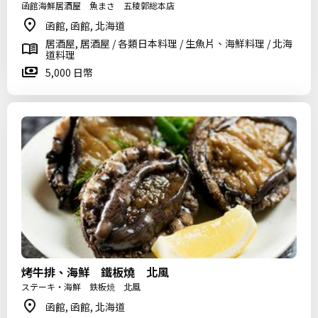
函館海鮮居酒屋 魚まさ 五稜郭総本店
函館, 函館, 北海道
居酒屋, 居酒屋 / 各類日本料理 / 生魚片、海鮮料理 / 北海
道料理
5,000 日幣
烤牛排、海鮮 鐵板燒 北風
ステーキ・海鮮 鉄板焼 北風
函館, 函館, 北海道